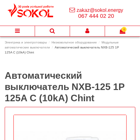
zakaz@sokol.energy
067 444 02 20
0
Электрика и электротовары
Низковольтное оборудование
Модульные
автоматические выключатели
Автоматический выключатель NXB-125 1P
125A C (10kA) Chint
Автоматический
выключатель NXB-125 1P
125A C (10kA) Chint