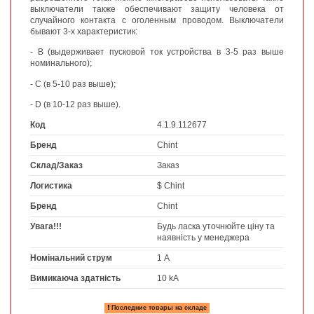
выключатели также обеспечивают защиту человека от
случайного контакта с оголенным проводом. Выключатели
бывают 3-х характеристик:
- В (выдерживает пусковой ток устройства в 3-5 раз выше
номинального);
- С (в 5-10 раз выше);
-
D
(в 10-12 раз выше).
Код
4.1.9.112677
Бренд
Chint
Склад/Заказ
Заказ
Логистика
$ Chint
Бренд
Chint
Увага!!!
Будь ласка уточнюйте ціну та
наявність у менеджера
Номінальний струм
1 А
Вимикаюча здатність
10 kA
Последние товары на складе