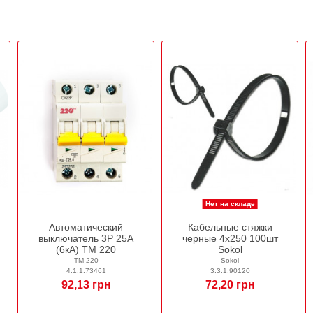
Нет на складе
Автоматический
Кабельные стяжки
выключатель 3Р 25А
черные 4х250 100шт
(6кА) ТМ 220
Sokol
ТМ 220
Sokol
4.1.1.73461
3.3.1.90120
92,13 грн
72,20 грн