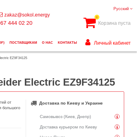
Русский
zakaz@sokol.energy
0
67 444 02 20
Корзина пуста
Личный кабинет
DF)
ПОСТАВЩИКАМ
О НАС
КОНТАКТЫ
lectric EZ9F34125
der Electric EZ9F34125
тей от
Доставка по Киеву и Украине
я большого
Самовывоз (Киев, Днепр)
Доставка курьером по Киеву