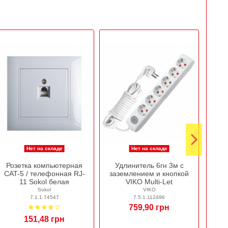
Нет на складе
Нет на складе
Розетка компьютерная
Удлинитель 6гн 3м с
Гоф
CAT-5 / телефонная RJ-
заземлением и кнопкой
11 Sokol белая
VIKO Multi-Let
Sokol
VIKO
7.1.1.74547
7.5.1.112496
759,90 грн
151,48 грн