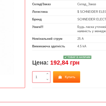
Склад/Заказ
Склад_Заказ
Логистика
$ SCHNEIDER ELE
Бренд
SCHNEIDER ELECT
Увага!!!
Будь ласка уточнюй
наявність у менедж
Номінальний струм
25 А
Вимикаюча здатність
4.5 kA
ТОВАР В НАЛИЧИИ
Цена:
192,84 грн
Купить