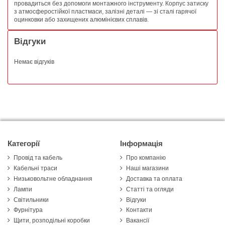
провадиться без допомоги монтажного інструменту. Корпус затиску
з атмосферостійкої пластмаси, залізні деталі — зі сталі гарячої
оцинковки або захищених алюмінієвих сплавів.
Відгуки
Немає відгуків
Категорії
Інформація
Провід та кабель
Про компанію
Кабельні траси
Наші магазини
Низьковольтне обладнання
Доставка та оплата
Лампи
Статті та огляди
Світильники
Відгуки
Фурнітура
Контакти
Щити, розподільні коробки
Вакансії