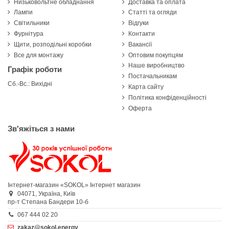
Низьковольтне обладнання
Доставка та оплата
Лампи
Статті та огляди
Світильники
Відгуки
Фурнітура
Контакти
Щити, розподільні коробки
Вакансії
Все для монтажу
Оптовим покупцям
Наше виробництво
Графік роботи
Постачальникам
Сб.-Вс.: Вихідні
Карта сайту
Політика конфіденційності
Оферта
Зв'яжіться з нами
Інтернет-магазин «SOKOL»
Інтернет магазин
04071,
Україна,
Київ
пр-т Степана Бандери 10-б
067 444 02 20
zakaz@sokol.energy