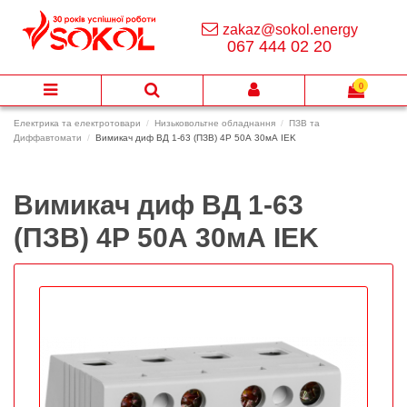
zakaz@sokol.energy
067 444 02 20
0
Електрика та електротовари
Низьковольтне обладнання
ПЗВ та
Диффавтомати
Вимикач диф ВД 1-63 (ПЗВ) 4Р 50А 30мА IEK
Вимикач диф ВД 1-63
(ПЗВ) 4Р 50А 30мА IEK