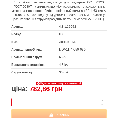
63 тип А виготовлений відповідно до стандартів ГОСТ 50326 і
ГОСТ 50807 як вимикач, що «функціонально не залежить від
джерела живлення». Диференціальний вимикач ВД 1-63 тип А
також захищає людину від ураження електричним струмом у
разі коливання струмопровідних частин у мережі 220В 50Гц.
Артикул
4.3.1.19652
Бренд
IEK
Вид
Дифавтомат
Артикул виробника
MDV11-4-050-030
Номінальний струм
63 А
Вимикаюча здатність
4.5 kA
Струм витоку
30 mA
Недостатньо товарів в наявності
Ціна:
782,86 грн
У Кошик