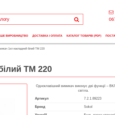
06
АШЕ ВИРОБНИЦТВО
ДОСТАВКА І ОПЛАТА
КАТАЛОГ ТОВАРІВ (PDF)
ПОСТ
микач 1кл накладний білий ТМ 220
білий ТМ 220
Одноклавішний вимикач виконує дві функції – ВК
світла.
Артикул
7.2.1.89223
Бренд
Sokol
Увага!!!
Будь ласка уточнюй