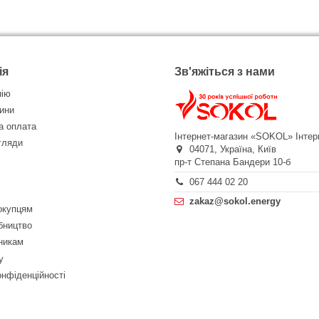
ія
Зв'яжіться з нами
нію
ини
а оплата
Інтернет-магазин «SOKOL»
Інтер
огляди
04071,
Україна,
Київ
пр-т Степана Бандери 10-б
067 444 02 20
zakaz@sokol.energy
окупцям
бництво
никам
у
онфіденційності