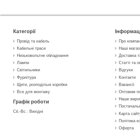
Категорії
Інформац
Провід та кабель
Про компа
Кабельні траси
Наші магаз
Низьковольтне обладнання
Доставка т
Лампи
Статті та 
Світильники
Відгуки
Фурнітура
Контакти
Щити, розподільні коробки
Вакансії
Все для монтажу
Оптовим п
Наше виро
Графік роботи
Постачаль
Сб.-Вс.: Вихідні
Карта сайт
Політика к
Оферта