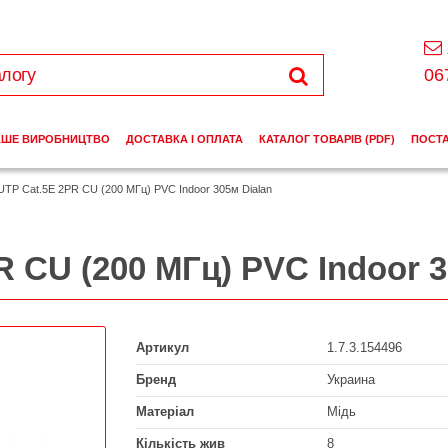
06
АШЕ ВИРОБНИЦТВО
ДОСТАВКА І ОПЛАТА
КАТАЛОГ ТОВАРІВ (PDF)
ПОСТ
UTP Cat.5E 2PR CU (200 МГц) PVC Indoor 305м Dialan
R CU (200 МГц) PVC Indoor 3
Артикул
1.7.3.154496
Бренд
Украина
Матеріал
Мідь
Кількість жив
8