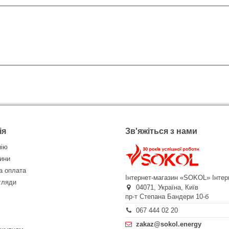
ія
Зв'яжіться з нами
нію
ини
а оплата
Інтернет-магазин «SOKOL»
Інтер
огляди
04071,
Україна,
Київ
пр-т Степана Бандери 10-б
067 444 02 20
zakaz@sokol.energy