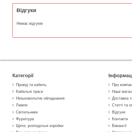
Відгуки
Немає відгуків
Категорії
Інформац
Провід та кабель
Про компа
Кабельні траси
Наші магаз
Низьковольтне обладнання
Доставка т
Лампи
Статті та 
Світильники
Відгуки
Фурнітура
Контакти
Щити, розподільні коробки
Вакансії