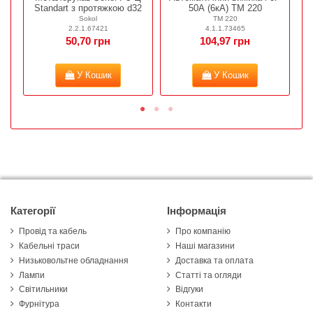
Standart з протяжкою d32
50А (6кА) ТМ 220
Sokol
ТМ 220
2.2.1.67421
4.1.1.73465
50,70 грн
104,97 грн
У Кошик
У Кошик
Категорії
Інформація
Провід та кабель
Про компанію
Кабельні траси
Наші магазини
Низьковольтне обладнання
Доставка та оплата
Лампи
Статті та огляди
Світильники
Відгуки
Фурнітура
Контакти