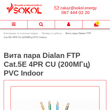
zakaz@sokol.energy
067 444 02 20
0
Електрика та електротовари
Провід та кабель
Вита пара Dialan FTP
Сat.5E 4PR CU (200МГц) PVC Indoor
Вита пара Dialan FTP
Сat.5E 4PR CU (200МГц)
PVC Indoor