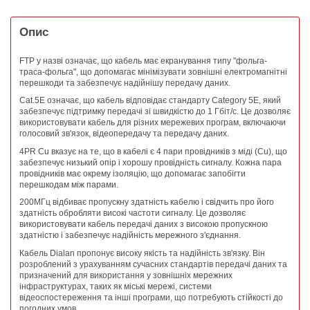
Опис
FTP у назві означає, що кабель має екранування типу "фольга-
траса-фольга", що допомагає мінімізувати зовнішні електромагнітні
перешкоди та забезпечує надійнішу передачу даних.
Cat.5E означає, що кабель відповідає стандарту Category 5E, який
забезпечує підтримку передачі зі швидкістю до 1 Гбіт/с. Це дозволяє
використовувати кабель для різних мережевих програм, включаючи
голосовий зв'язок, відеопередачу та передачу даних.
4PR Cu вказує на те, що в кабелі є 4 пари провідників з міді (Cu), що
забезпечує низький опір і хорошу провідність сигналу. Кожна пара
провідників має окрему ізоляцію, що допомагає запобігти
перешкодам між парами.
200МГц відбиває пропускну здатність кабелю і свідчить про його
здатність обробляти високі частоти сигналу. Це дозволяє
використовувати кабель передачі даних з високою пропускною
здатністю і забезпечує надійність мережного з'єднання.
Кабель Dialan пропонує високу якість та надійність зв'язку. Він
розроблений з урахуванням сучасних стандартів передачі даних та
призначений для використання у зовнішніх мережних
інфраструктурах, таких як міські мережі, системи
відеоспостереження та інші програми, що потребують стійкості до
погодних умов