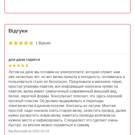
Відгуки
1 Відгуки
для дачи годится
Летом на даче мы готовим на электроплите, которая служит нам
уже несколько лет, но вот вилка пришла в негодность, оплавилась и
пользоваться стало не безопасно. Предложили в магазине такую,
простая упаковка-пакетик, вся информация нанесена прямо на
пакетик, вилка имеет симпатичный современный внешний вид,
белая, округлой формы. Консультант пояснил, что здесь хороший
прочный пластик. Он должен выдерживать и перепады
электричества в дачном поселке. Контакты из латуни. Монтаж
простой: надо сначала снять старую вилку, зачистить провод, далее
нужно раскрутить новую вилку, намотать провода колечком на
нужное место и зафиксировать. Специалист это сделает очень
быстро, но вполне можно справиться и самому.
Від
Василий
на
2020-02-03