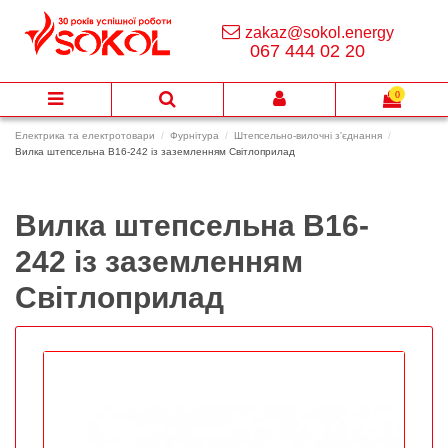
zakaz@sokol.energy
067 444 02 20
0
Електрика та електротовари
Фурнітура
Штепсельно-вилочні з'єднання
Вилка штепсельна В16-242 із заземленням Світлоприлад
Вилка штепсельна В16-
242 із заземленням
Світлоприлад