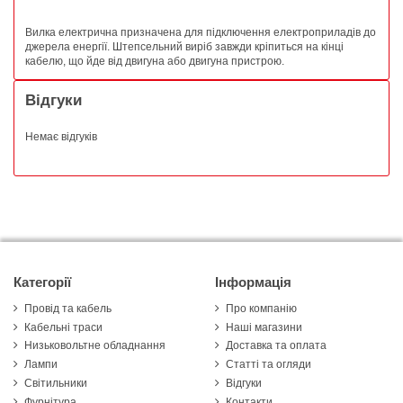
Вилка електрична призначена для підключення електроприладів до
джерела енергії. Штепсельний виріб завжди кріпиться на кінці
кабелю, що йде від двигуна або двигуна пристрою.
Відгуки
Немає відгуків
Категорії
Інформація
Провід та кабель
Про компанію
Кабельні траси
Наші магазини
Низьковольтне обладнання
Доставка та оплата
Лампи
Статті та огляди
Світильники
Відгуки
Фурнітура
Контакти