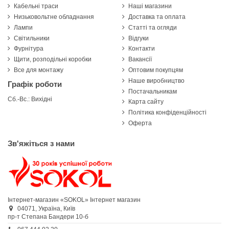
Кабельні траси
Наші магазини
Низьковольтне обладнання
Доставка та оплата
Лампи
Статті та огляди
Світильники
Відгуки
Фурнітура
Контакти
Щити, розподільні коробки
Вакансії
Все для монтажу
Оптовим покупцям
Наше виробництво
Графік роботи
Постачальникам
Сб.-Вс.: Вихідні
Карта сайту
Політика конфіденційності
Оферта
Зв'яжіться з нами
Інтернет-магазин «SOKOL»
Інтернет магазин
04071,
Україна,
Київ
пр-т Степана Бандери 10-б