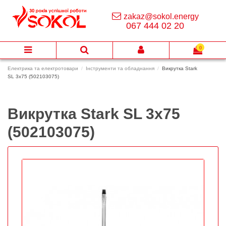
zakaz@sokol.energy
067 444 02 20
0
Електрика та електротовари
Інструменти та обладнання
Викрутка Stark
SL 3x75 (502103075)
Викрутка Stark SL 3x75
(502103075)