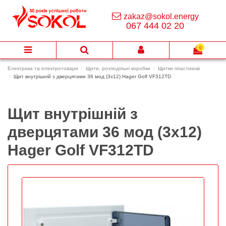
zakaz@sokol.energy
067 444 02 20
0
Електрика та електротовари
Щити, розподільні коробки
Щитки пластикові
Щит внутрішній з дверцятами 36 мод (3х12) Hager Golf VF312TD
Щит внутрішній з
дверцятами 36 мод (3х12)
Hager Golf VF312TD