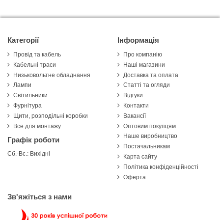
Категорії
Інформація
Провід та кабель
Про компанію
Кабельні траси
Наші магазини
Низьковольтне обладнання
Доставка та оплата
Лампи
Статті та огляди
Світильники
Відгуки
Фурнітура
Контакти
Щити, розподільні коробки
Вакансії
Все для монтажу
Оптовим покупцям
Наше виробництво
Графік роботи
Постачальникам
Сб.-Вс.: Вихідні
Карта сайту
Політика конфіденційності
Оферта
Зв'яжіться з нами