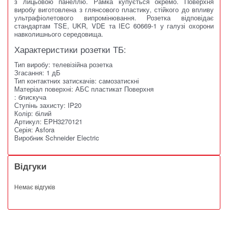
з лицьовою панеллю.
Рамка купується окремо.
Поверхня
виробу виготовлена ​​з глянсового пластику, стійкого до впливу
ультрафіолетового випромінювання.
Розетка відповідає
стандартам TSE, UKR, VDE та IEC 60669-1 у галузі охорони
навколишнього середовища.
Характеристики розетки ТБ:
Тип виробу: телевізійна розетка
Згасання: 1 дБ
Тип контактних затискачів: самозатискні
Матеріал поверхні: АБС пластикат Поверхня
: блискуча
Ступінь захисту: IP20
Колір: білий
Артикул: EPH3270121
Серія: Asfora
Виробник Schneider Electric
Відгуки
Немає відгуків