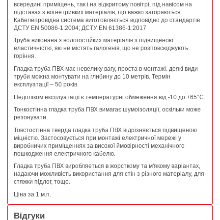
всередині приміщень, так і на відкритому повітрі, під навісом на
підставах з вогнетривких матеріалів, що важко загоряються.
Кабелепровідна система виготовляється відповідно до стандартів
ДСТУ EN 50086-1:2004; ДСТУ EN 61386-1:2017
Труба виконана з вологостійких матеріалів з підвищеною
еластичністю, які не містять галогенів, що не розповсюджують
горіння.
Гладка труба ПВХ має невелику вагу, проста в монтажі. деякі види
труби можна монтувати на глибину до 10 метрів. Термін
експлуатації – 50 років.
Недоліком експлуатації є температурні обмеження від -10 до +65°С.
Тонкостінна гладка труба ПВХ вимагає шумоізоляції, оскільки може
резонувати.
Товстостінна тверда гладка труба ПВХ відрізняється підвищеною
міцністю. Застосовується при монтажі електричної мережі у
виробничих приміщеннях за високої ймовірності механічного
пошкодження електричного кабелю.
Гладка труба ПВХ виробляеться в жорсткому та м'якому варіантах,
надаючи можливість використання для стін з різного матеріалу, для
стяжки підлог, тощо.
Ціна за 1 м.п.
Відгуки