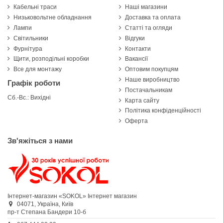
Кабельні траси
Наші магазини
Низьковольтне обладнання
Доставка та оплата
Лампи
Статті та огляди
Світильники
Відгуки
Фурнітура
Контакти
Щити, розподільні коробки
Вакансії
Все для монтажу
Оптовим покупцям
Наше виробництво
Графік роботи
Постачальникам
Сб.-Вс.: Вихідні
Карта сайту
Політика конфіденційності
Оферта
Зв'яжіться з нами
Інтернет-магазин «SOKOL»
Інтернет магазин
04071,
Україна,
Київ
пр-т Степана Бандери 10-б