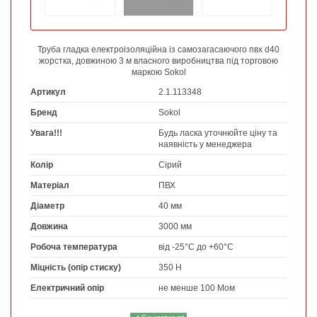
Труба гладка електроізоляційна із самозагасаючого пвх d40
жорстка, довжиною 3 м власного виробництва під торговою
маркою Sokol
Артикул
2.1.113348
Бренд
Sokol
Увага!!!
Будь ласка уточнюйте ціну та
наявність у менеджера
Колір
Сірий
Матеріал
ПВХ
Діаметр
40 мм
Довжина
3000 мм
Робоча температура
від -25°С до +60°С
Міцність (опір стиску)
350 Н
Електричний опір
не менше 100 Мом