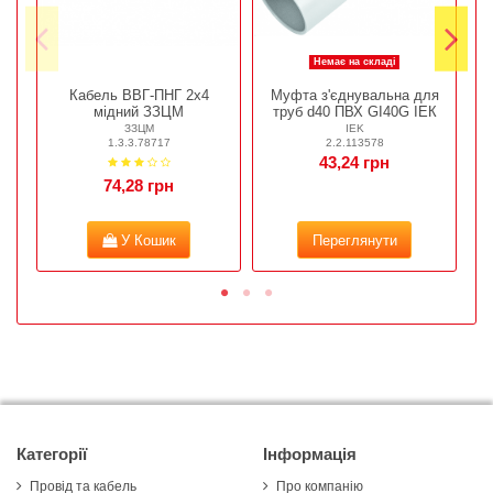
Немає на складі
Кабель ВВГ-ПНГ 2х4
Муфта з'єднувальна для
мідний ЗЗЦМ
труб d40 ПВХ GI40G ІЕК
ЗЗЦМ
IEK
1.3.3.78717
2.2.113578
43,24 грн
74,28 грн
У Кошик
Переглянути
Категорії
Інформація
Провід та кабель
Про компанію