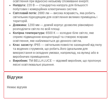
освітлення при відносно низькому споживанні енергії.
Напруга:
220 В — стандартна напруга для більшості
побутових і комерційних електричних систем.
Світловий потік:
2880 лм — висока яскравість, яка робить
світильник підходящим для освітлення великих приміщень і
територій.
Довжина:
1200 мм — довгий корпус дозволяє рівномірно
розподілити світло по всій площі.
Колірна температура:
6500 К — холодне біле світло, яке
сприяє підвищенню концентрації та створює яскраве
освітлення, яке наближається до денного світла.
Клас захисту:
IP65 — світильник повністю захищений від пилу
та водяних струменів, що робить його ідеальним для
використання в складних умовах, наприклад, на вулиці або в
виробничих приміщеннях.
Виробник:
TM BELLA LUCE — відомий виробник, що пропонує
якісні освітлювальні рішення.
Відгуки
Немає відгуків