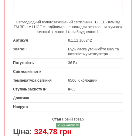
Світлодіодний вологозахищений світильник TL-LED-36W від
TM BELLA LUCE є надійним рішенням для освітлення в умовах
високої вологості та забрудненості.
Артикул
8.1.12.166242
Увага!!!
Будь ласка уточнюйте ціну та
наявність у менеджера
Потужність
36 Вт
Світловий потік
Температура світіння
6500 K холодний
Ступінь захисту IP
IP65
Довжина
Напруга
Стан
Новий товар
Є у наявності
Ціна:
324,78 грн