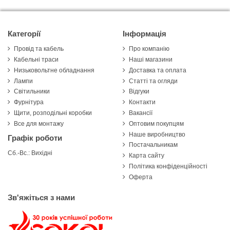
Категорії
Інформація
Провід та кабель
Про компанію
Кабельні траси
Наші магазини
Низьковольтне обладнання
Доставка та оплата
Лампи
Статті та огляди
Світильники
Відгуки
Фурнітура
Контакти
Щити, розподільні коробки
Вакансії
Все для монтажу
Оптовим покупцям
Наше виробництво
Графік роботи
Постачальникам
Сб.-Вс.: Вихідні
Карта сайту
Політика конфіденційності
Оферта
Зв'яжіться з нами