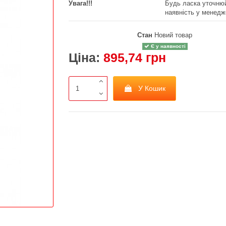
Увага!!!
Будь ласка уточнюй
наявність у менедж
Стан
Новий товар
Є у наявності
Ціна:
895,74 грн
У Кошик