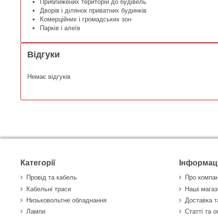
Приближених територій до будівель
Дворів і ділянок приватних будинків
Комерційних і громадських зон
Парків і алеїв
Відгуки
Немає відгуків
Категорії
Інформац
Провід та кабель
Про компа
Кабельні траси
Наші магаз
Низьковольтне обладнання
Доставка т
Лампи
Статті та 