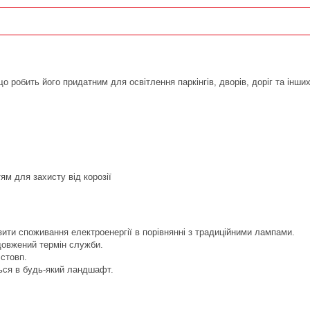
о робить його придатним для освітлення паркінгів, дворів, доріг та інших
м для захисту від корозії
ити споживання електроенергії в порівнянні з традиційними лампами.
одовжений термін служби.
 стовп.
ься в будь-який ландшафт.