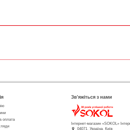
ія
Зв'яжіться з нами
нію
ини
а оплата
Інтернет-магазин «SOKOL»
Інтер
огляди
04071,
Україна,
Київ