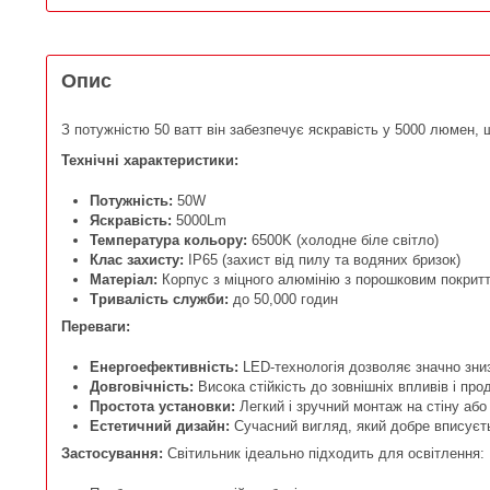
Опис
З потужністю 50 ватт він забезпечує яскравість у 5000 люмен, щ
Технічні характеристики:
Потужність:
50W
Яскравість:
5000Lm
Температура кольору:
6500K (холодне біле світло)
Клас захисту:
IP65 (захист від пилу та водяних бризок)
Матеріал:
Корпус з міцного алюмінію з порошковим покриття
Тривалість служби:
до 50,000 годин
Переваги:
Енергоефективність:
LED-технологія дозволяє значно зниз
Довговічність:
Висока стійкість до зовнішніх впливів і пр
Простота установки:
Легкий і зручний монтаж на стіну або
Естетичний дизайн:
Сучасний вигляд, який добре вписуєт
Застосування:
Світильник ідеально підходить для освітлення: