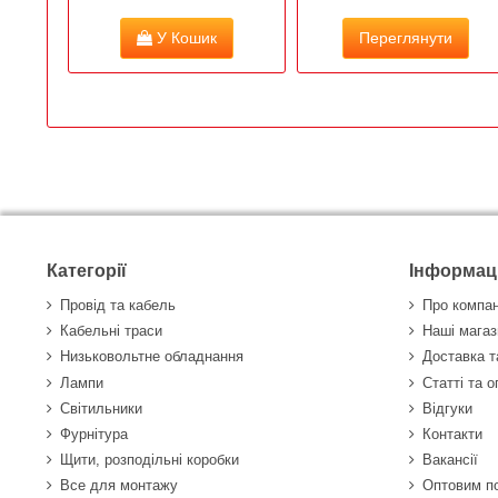
У Кошик
Переглянути
Категорії
Інформац
Провід та кабель
Про компа
Кабельні траси
Наші магаз
Низьковольтне обладнання
Доставка т
Лампи
Статті та 
Світильники
Відгуки
Фурнітура
Контакти
Щити, розподільні коробки
Вакансії
Все для монтажу
Оптовим п