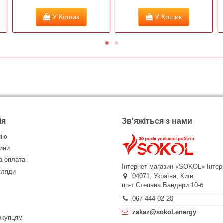
У Кошик
У Кошик
ія
Зв'яжіться з нами
нію
ини
а оплата
Інтернет-магазин «SOKOL»
Інтер
огляди
04071,
Україна,
Київ
пр-т Степана Бандери 10-б
067 444 02 20
zakaz@sokol.energy
окупцям