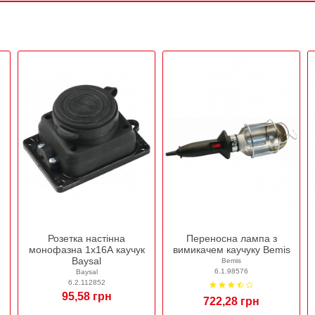
Розетка настінна
Переносна лампа з
монофазна 1х16А каучук
вимикачем каучуку Bemis
Baysal
Bemis
6.1.98576
Baysal
6.2.112852
95,58 грн
722,28 грн