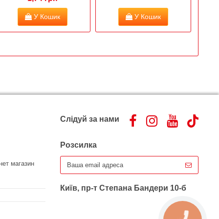
У Кошик
У Кошик
Слідуй за нами
Розсилка
нет магазин
Київ, пр-т Степана Бандери 10-б