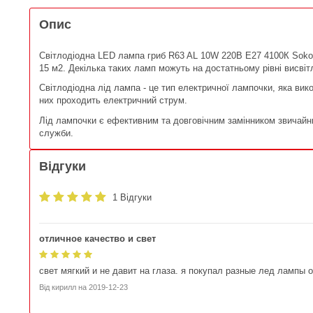
Опис
Світлодіодна LED лампа гриб R63 AL 10W 220В E27 4100К Sokol
15 м2. Декілька таких ламп можуть на достатньому рівні висвіт
Світлодіодна лід лампа - це тип електричної лампочки, яка вик
них проходить електричний струм.
Лід лампочки є ефективним та довговічним замінником звичайн
служби.
Відгуки
1 Відгуки
отличное качество и свет
свет мягкий и не давит на глаза. я покупал разные лед лампы о
Від
кирилл
на
2019-12-23