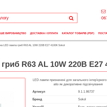
06
АШЕ ВИРОБНИЦТВО
ДОСТАВКА І ОПЛАТА
КАТАЛОГ ТОВАРІВ (PDF)
ПОСТ
дна LED лампа гриб R63 AL 10W 220В E27 4100К Sokol
гриб R63 AL 10W 220В E27 
LED лампи призначені для загального інтер'єрного
або як декоративне підсвічування
Артикул
9.1.1.86737
Бренд
Sokol
Увага!!!
Будь ласка уточнюй