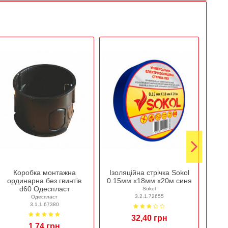
Коробка монтажна
Ізоляційна стрічка Sokol
Ка
ординарна без гвинтів
0.15мм х18мм х20м синя
3
d60 Одеспласт
Sokol
3.2.1.72655
Одеспласт
3.1.1.67380
32,40 грн
1,74 грн