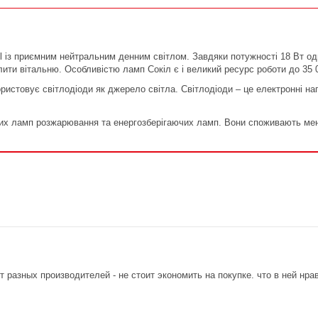
 із приємним нейтральним денним світлом. Завдяки потужності 18 Вт од
лити вітальню. Особливістю ламп Сокіл є і великий ресурс роботи до 35
ористовує світлодіоди як джерело світла. Світлодіоди – це електронні на
их ламп розжарювання та енергозберігаючих ламп. Вони споживають менше
т разных производителей - не стоит экономить на покупке. что в ней нра