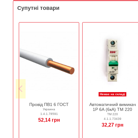
Супутні товари
Немає на складі
Провід ПВ1 6 ГОСТ
Автоматичний вимикач
1Р 6А (6кА) ТМ 220
Украина
1.4.1.78591
ТМ 220
4.1.1.73439
52,14 грн
32,27 грн