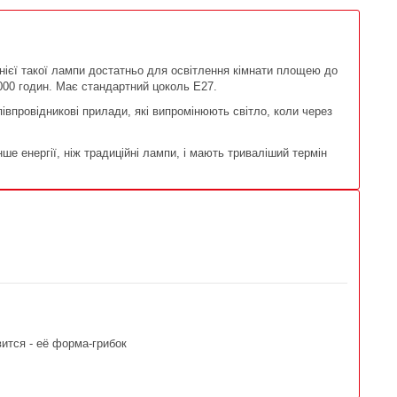
нієї такої лампи достатньо для освітлення кімнати площею до
 000 годин. Має стандартний цоколь Е27.
півпровідникові прилади, які випромінюють світло, коли через
 енергії, ніж традиційні лампи, і мають триваліший термін
вится - её форма-грибок