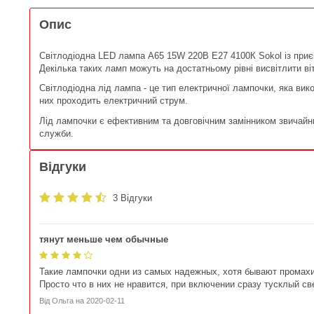
Опис
Світлодіодна LED лампа A65 15W 220В E27 4100К Sokol із приє
Декілька таких ламп можуть на достатньому рівні висвітлити в
Світлодіодна лід лампа - це тип електричної лампочки, яка вик
них проходить електричний струм.
Лід лампочки є ефективним та довговічним замінником звичайн
служби.
Відгуки
3 Відгуки
тянут меньше чем обычные
Такие лампочки одни из самых надежных, хотя бывают промахи.
Просто что в них не нравится, при включении сразу тусклый све
Від
Ольга
на
2020-02-11