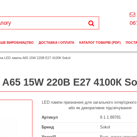
06
АШЕ ВИРОБНИЦТВО
ДОСТАВКА І ОПЛАТА
КАТАЛОГ ТОВАРІВ (PDF)
ПОСТ
дна LED лампа A65 15W 220В E27 4100К Sokol
 A65 15W 220В E27 4100К So
LED лампи призначені для загального інтер'єрного
або як декоративне підсвічування
Артикул
9.1.1.89781
Бренд
Sokol
Увага!!!
Будь ласка уточнюй