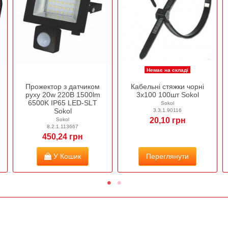
Немає на складі
Прожектор з датчиком
Кабельні стяжки чорні
руху 20w 220В 1500lm
3х100 100шт Sokol
6500K IP65 LED-SLТ
Sokol
Sokol
3.3.1.90116
20,10 грн
Sokol
8.2.1.113667
450,24 грн
У Кошик
Переглянути