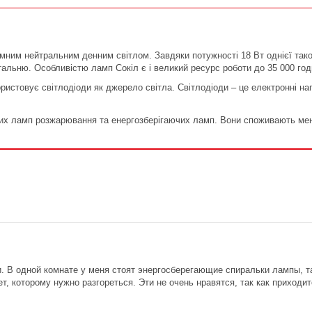
мним нейтральним денним світлом. Завдяки потужності 18 Вт однієї тако
італьню. Особливістю ламп Сокіл є і великий ресурс роботи до 35 000 го
ористовує світлодіоди як джерело світла. Світлодіоди – це електронні на
их ламп розжарювання та енергозберігаючих ламп. Вони споживають менше
 В одной комнате у меня стоят энергосберегающие спиральки лампы, та
т, которому нужно разгореться. Эти не очень нравятся, так как приходи