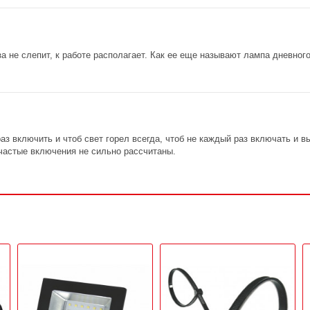
за не слепит, к работе располагает. Как ее еще называют лампа дневног
аз включить и чтоб свет горел всегда, чтоб не каждый раз включать и в
 частые включения не сильно рассчитаны.