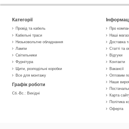
Категорії
Інформац
Провід та кабель
Про компа
Кабельні траси
Наші магаз
Низьковольтне обладнання
Доставка т
Лампи
Статті та 
Світильники
Відгуки
Фурнітура
Контакти
Щити, розподільні коробки
Вакансії
Все для монтажу
Оптовим п
Наше виро
Графік роботи
Постачаль
Сб.-Вс.: Вихідні
Карта сайт
Політика к
Оферта