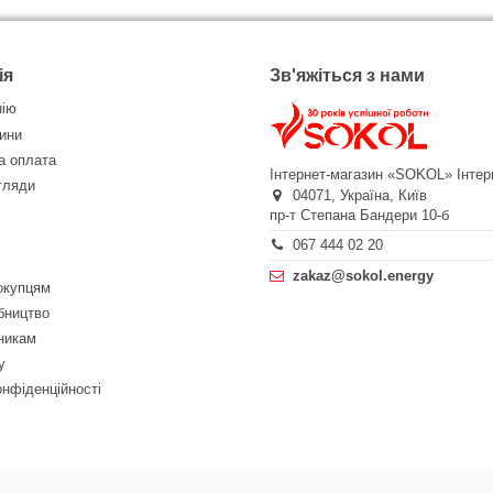
ія
Зв'яжіться з нами
нію
ини
а оплата
Інтернет-магазин «SOKOL»
Інтер
огляди
04071,
Україна,
Київ
пр-т Степана Бандери 10-б
067 444 02 20
zakaz@sokol.energy
окупцям
бництво
никам
у
онфіденційності