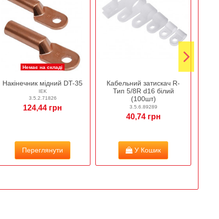
Немає на складі
Накінечник мідний DT-35
Кабельний затискач R-
Ро
Тип 5/8R d16 білий
зазе
IEK
(100шт)
3.5.2.71826
124,44 грн
3.5.6.89289
40,74 грн
Переглянути
У Кошик