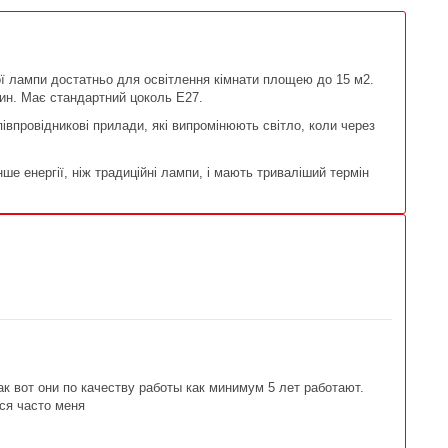
ї лампи достатньо для освітлення кімнати площею до 15 м2.
дин. Має стандартний цоколь Е27.
півпровідникові прилади, які випромінюють світло, коли через
 енергії, ніж традиційні лампи, і мають триваліший термін
к вот они по качеству работы как минимум 5 лет работают.
тся часто меня