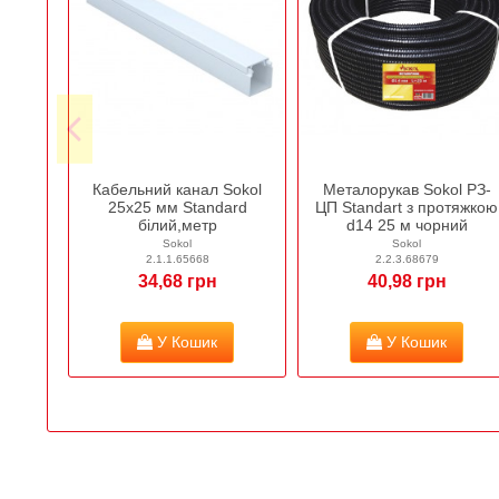
Кабельний канал Sokol
Металорукав Sokol РЗ-
25х25 мм Standard
ЦП Standart з протяжкою
білий,метр
d14 25 м чорний
Sokol
Sokol
2.1.1.65668
2.2.3.68679
34,68 грн
40,98 грн
У Кошик
У Кошик