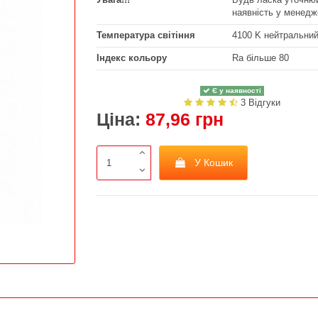
наявність у менедж
Температура світіння
4100 K нейтральни
Індекс кольору
Ra більше 80
Є у наявності
3 Відгуки
Ціна:
87,96 грн
У Кошик