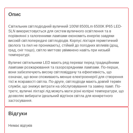
Опис
Світильник світлодіодний вуличний 100W 8500Lm 6500K IP65 LED-
SLN використовується для систем вуличного освітлення та в
порівнянні з галогенними лампами економить енергію завдяки
високій світлопередачі світлодіодів. Корпус ліхтаря герметичний
(волога та пил не проникають), стійкий до погодних впливів (дощ,
град, сніг тощо), світло миттєво увімкнено навіть при низькій
температурі.
Вуличні світильники LED мають ряд переваг перед традиційними
лампами розжарювання та газорозрядними лампами. По-перше,
вони забезпечують високу світловіддачу та ефективність, що
означає, що вони споживають менше електроенергії для створення
тієї ж яскравості світла. По-друге, світлодіоди мають довгий термін
служби, що знижує витрати на обслуговування та заміну ламп. По-
третє, вуличні ліхтарі лід можуть мати різні колірні температури, що
дозволяє вибирати ідеальний відтінок світла для конкретного
застосування.
Відгуки
Немає відгуків