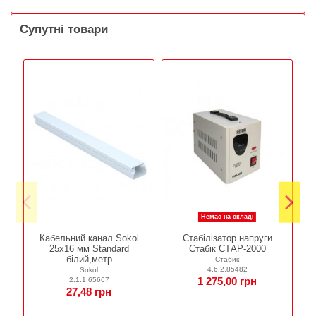
Супутні товари
Немає на складі
Кабельний канал Sokol
Стабілізатор напруги
Р
25х16 мм Standard
Стабік СТАР-2000
білий,метр
Стабик
4.6.2.85482
Sokol
2.1.1.65667
1 275,00 грн
27,48 грн