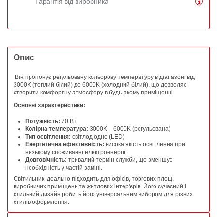
Гарантія від виробника
Опис
Він пропонує регульовану кольорову температуру в діапазоні від
3000K (теплий білий) до 6000K (холодний білий), що дозволяє
створити комфортну атмосферу в будь-якому приміщенні.
Основні характеристики:
Потужність:
70 Вт
Колірна температура:
3000K – 6000K (регульована)
Тип освітлення:
світлодіодне (LED)
Енергетична ефективність:
висока якість освітлення при
низькому споживанні електроенергії.
Довговічність:
тривалий термін служби, що зменшує
необхідність у частій заміні.
Світильник ідеально підходить для офісів, торгових площ,
виробничих приміщень та житлових інтер'єрів. Його сучасний і
стильний дизайн робить його універсальним вибором для різних
стилів оформлення.