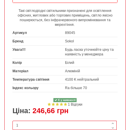
Такі світлодіодні світильники призначені для освітлення
офісних, житлових або торгових приміщень, світло якісно
поширюється, без інфрачервоного випромінювання та
мерехтіння.
Артикул
89045
Бренд
Sokol
Увага!!!
Будь ласка уточнюйте ціну та
наявність у менеджера
Колір
Білий
Матеріал
Алюміній
Температура світіння
4100 K нейтральний
Індекс кольору
Ra більше 70
Є у наявності
1 Відгуки
Ціна:
246,66 грн