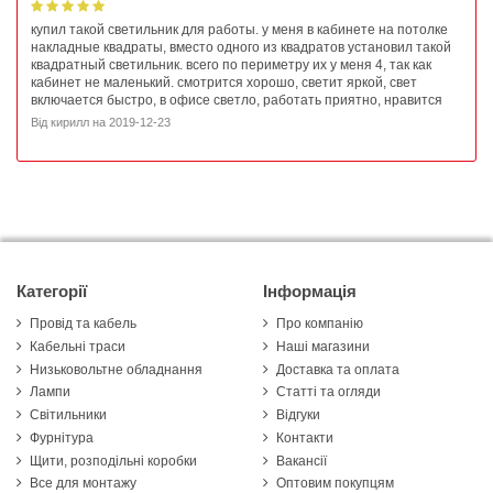
купил такой светильник для работы. у меня в кабинете на потолке
накладные квадраты, вместо одного из квадратов установил такой
квадратный светильник. всего по периметру их у меня 4, так как
кабинет не маленький. смотрится хорошо, светит яркой, свет
включается быстро, в офисе светло, работать приятно, нравится
Від
кирилл
на
2019-12-23
Категорії
Інформація
Провід та кабель
Про компанію
Кабельні траси
Наші магазини
Низьковольтне обладнання
Доставка та оплата
Лампи
Статті та огляди
Світильники
Відгуки
Фурнітура
Контакти
Щити, розподільні коробки
Вакансії
Все для монтажу
Оптовим покупцям