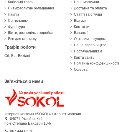
Кабельні траси
Наші магазини
Низьковольтне обладнання
Доставка та оплата
Лампи
Статті та огляди
Світильники
Відгуки
Фурнітура
Контакти
Щити, розподільні коробки
Вакансії
Все для монтажу
Оптовим покупцям
Наше виробництво
Графік роботи
Постачальникам
Сб.-Вс.: Вихідні
Карта сайту
Політика конфіденційності
Оферта
Зв'яжіться з нами
Інтернет-магазин «SOKOL»
Інтернет магазин
04071,
Україна,
Київ
пр-т Степана Бандери 10-б
067 444 02 20