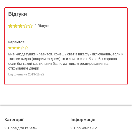
Відгуки
1 Відгуки
нарвится
мне как девушке нравится. хочешь свет в шкафу - включаешь, если и
так все видно (например днем) то и зачем свет. было бы хорошо
если бы такой светильник был с датяиком реагирования на
открывание двери
Від
Елена
на
2019-11-22
Категорії
Інформація
Провід та кабель
Про компанію