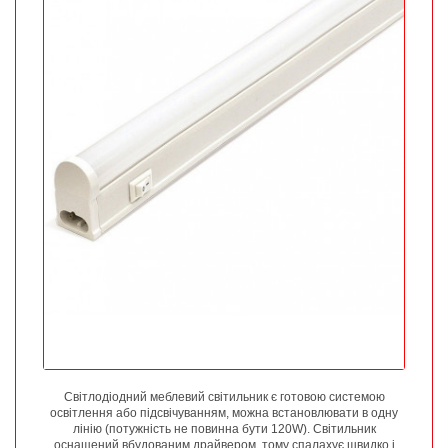
Світлодіодний меблевий світильник є готовою системою
освітлення або підсвічуванням, можна встановлювати в одну
лінію (потужність не повинна бути 120W). Світильник
оснащений вбудованим драйвером, тому спалахує швидко і