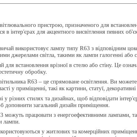
світлювального пристрою, призначеного для встановленн
я в інтер'єрах для акцентного висвітлення певних об'є
вичай використовує лампу типу R63 з відповідним цок
и джерелами світла, такими як лампи галогенні або с
 для встановлення врізної в стелю або стіну. Це означ
 естетичну обробку.
ітильника R63 – це спрямоване освітлення. Ви можете
асті у приміщенні, такі як картини, статуї, декоративн
і у різних стилях та дизайнах, щоб відповідати інтер
щоб доповнити загальний дизайн приміщення.
63 можуть працювати з енергоефективними лампами, т
и лампи.
ористовуються у житлових та комерційних приміщеннях