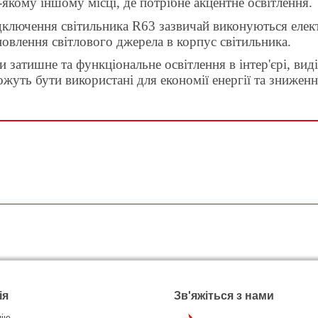
ь-якому іншому місці, де потрібне акцентне освітлення.
ключення світильника R63 зазвичай виконуються елект
новлення світлового джерела в корпус світильника.
 затишне та функціональне освітлення в інтер'єрі, ви
уть бути використані для економії енергії та знижен
ія
Зв'яжіться з нами
нію