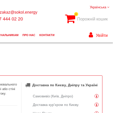
Українська
zakaz@sokol.energy
0
7 444 02 20
Порожній кошик
Увійти
АЧАЛЬНИКАМ
ПРО НАС
КОНТАКТИ
тлювального
Доставка по Києву, Дніпру та Україні
 або стіні
оку.
Самовивіз (Київ, Дніпро)
Доставка кур'єром по Києву.