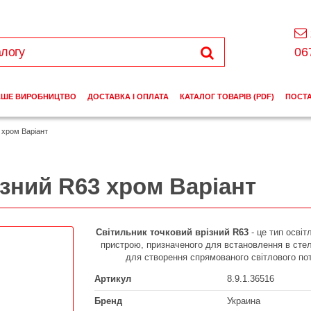
06
АШЕ ВИРОБНИЦТВО
ДОСТАВКА І ОПЛАТА
КАТАЛОГ ТОВАРІВ (PDF)
ПОСТ
 хром Варіант
зний R63 хром Варіант
Світильник точковий врізний R63
- це тип осві
пристрою, призначеного для встановлення в стелі
для створення спрямованого світлового пот
Артикул
8.9.1.36516
Бренд
Украина