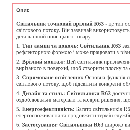
Опис
Світильник точковий врізний R63
- це тип о
світлового потоку. Він зазвичай використовуєтьс
детальніший опис цього товару:
1.
Тип лампи та цоколь:
Світильник R63
заз
рефлекторною формою і може працювати з різним
2
. Врізний монтаж:
Цей світильник призначений
вирізаного в поверхні, щоб створити плоску та
3.
Спрямоване освітлення:
Основна функція св
світлового потоку, щоб підсвітити конкретні обл
4.
Дизайн та стиль:
Світильники R63
доступн
оздоблювальні матеріали та колірні рішення, 
5
. Енергоефективність:
Багато світильників R
енергоспоживання та продовжити термін служб
6.
Застосування:
Світильники R63
широко вик