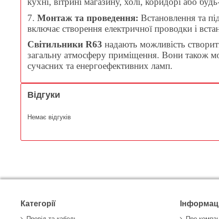
кухні, вітрині магазину, холі, коридорі або буд
7.
Монтаж та проведення:
Встановлення та під
включає створення електричної проводки і вста
Світильники R63
надають можливість створити
загальну атмосферу приміщення. Вони також мож
сучасних та енергоефективних ламп.
Відгуки
Немає відгуків
Категорії
Інформац
Провід та кабель
Про компа