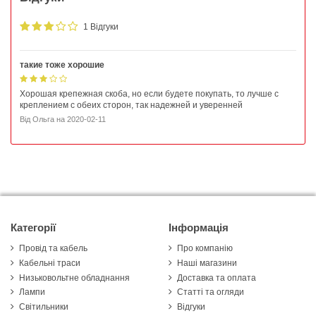
1 Відгуки
такие тоже хорошие
Хорошая крепежная скоба, но если будете покупать, то лучше с
креплением с обеих сторон, так надежней и уверенней
Від
Ольга
на
2020-02-11
Категорії
Інформація
Провід та кабель
Про компанію
Кабельні траси
Наші магазини
Низьковольтне обладнання
Доставка та оплата
Лампи
Статті та огляди
Світильники
Відгуки