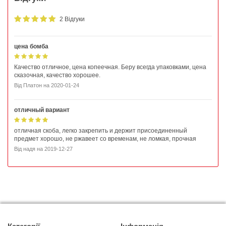
2 Відгуки
цена бомба
Качество отличное, цена копеечная. Беру всегда упаковками, цена
сказочная, качество хорошее.
Від
Платон
на
2020-01-24
отличный вариант
отличная скоба, легко закрепить и держит присоединенный
предмет хорошо, не ржавеет со временам, не ломкая, прочная
Від
надя
на
2019-12-27