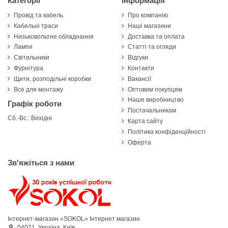
Категорії
Інформація
Провід та кабель
Про компанію
Кабельні траси
Наші магазини
Низьковольтне обладнання
Доставка та оплата
Лампи
Статті та огляди
Світильники
Відгуки
Фурнітура
Контакти
Щити, розподільні коробки
Вакансії
Все для монтажу
Оптовим покупцям
Наше виробництво
Графік роботи
Постачальникам
Сб.-Вс.: Вихідні
Карта сайту
Політика конфіденційності
Оферта
Зв'яжіться з нами
Інтернет-магазин «SOKOL»
Інтернет магазин
04071,
Україна,
Київ