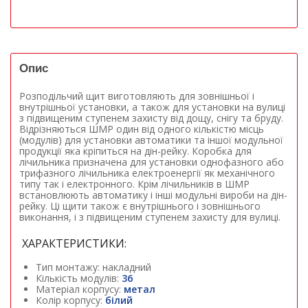
Опис
Розподільчий щит виготовляють для зовнішньої і
внутрішньої установки, а також для установки на вулиці
з підвищеним ступенем захисту від дощу, снігу та бруду.
Відрізняються ШМР один від одного кількістю місць
(модулів) для установки автоматики та іншої модульної
продукції яка кріпиться на дін-рейку. Коробка для
лічильника призначена для установки однофазного або
трифазного лічильника електроенергії як механічного
типу так і електронного. Крім лічильників в ШМР
встановлюють автоматику і інші модульні вироби на дін-
рейку. Ці щити також є внутрішнього і зовнішнього
виконання, і з підвищеним ступенем захисту для вулиці.
ХАРАКТЕРИСТИКИ:
Тип монтажу: накладний
Кількість модулів:
36
Матеріал корпусу:
метал
Колір корпусу:
білий