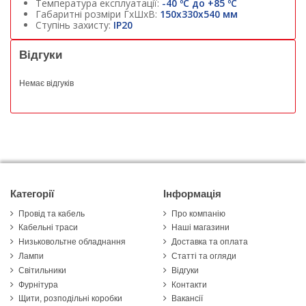
Температура експлуатації:
-40 ºС до +85 ºС
Габаритні розміри ГхШхВ:
150х330х540 мм
Ступінь захисту:
IP20
Відгуки
Немає відгуків
Категорії
Інформація
Провід та кабель
Про компанію
Кабельні траси
Наші магазини
Низьковольтне обладнання
Доставка та оплата
Лампи
Статті та огляди
Світильники
Відгуки
Фурнітура
Контакти
Щити, розподільні коробки
Вакансії