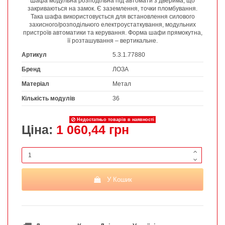
Шафа модульна розподільна під автомати з дверима, що
закриваються на замок. Є заземлення, точки пломбування.
Така шафа використовується для встановлення силового
захисного/розподільчого електроустаткування, модульних
пристроїв автоматики та керування. Форма шафи прямокутна,
її розташування – вертикальне.
Артикул
5.3.1.77880
Бренд
ЛОЗА
Матеріал
Метал
Кількість модулів
36
Недостатньо товарів в наявності
Ціна:
1 060,44 грн
У Кошик