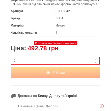
закриваються на замок. Модулі кріпляться на дин-рейку шиною
35 мм. Місця під лічильник немає, форма шафи прямокутна.
Артикул
5.3.1.33425
Бренд
ЛОЗА
Матеріал
Метал
Кількість модулів
4
Недостатньо товарів в наявності
Ціна:
492,78 грн
У Кошик
Доставка по Києву, Дніпру та Україні
Самовивіз (Київ, Дніпро)