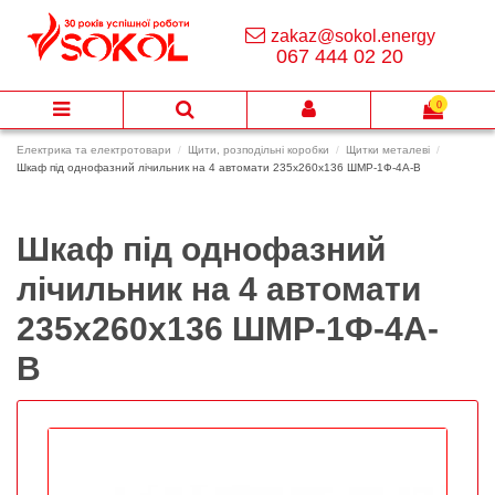
zakaz@sokol.energy
067 444 02 20
0
Електрика та електротовари
Щити, розподільні коробки
Щитки металеві
Шкаф під однофазний лічильник на 4 автомати 235х260х136 ШМР-1Ф-4А-В
Шкаф під однофазний
лічильник на 4 автомати
235х260х136 ШМР-1Ф-4А-
В