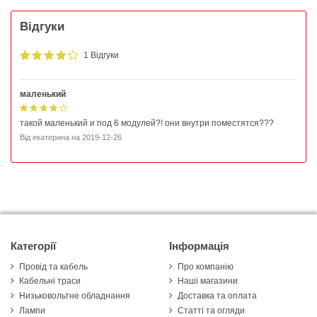
Відгуки
1 Відгуки
маленький
такой маленький и под 6 модулей?! они внутри поместятся???
Від
екатерина
на
2019-12-26
Категорії
Інформація
Провід та кабель
Про компанію
Кабельні траси
Наші магазини
Низьковольтне обладнання
Доставка та оплата
Лампи
Статті та огляди