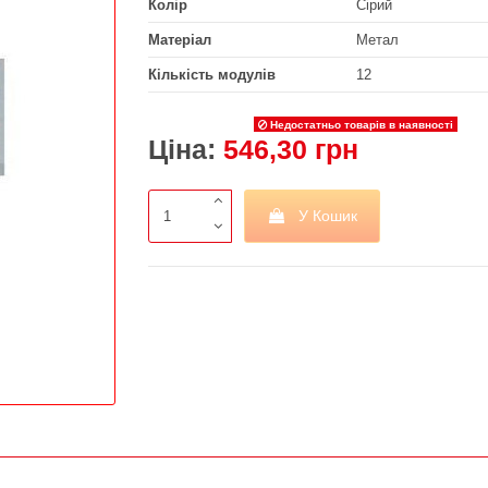
Колір
Сірий
Матеріал
Метал
Кількість модулів
12
Недостатньо товарів в наявності
Ціна:
546,30 грн
У Кошик