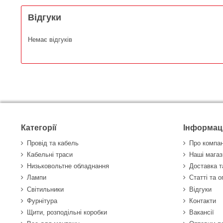
Відгуки
Немає відгуків
Категорії
Інформац
Провід та кабель
Про компа
Кабельні траси
Наші магаз
Низьковольтне обладнання
Доставка т
Лампи
Статті та 
Світильники
Відгуки
Фурнітура
Контакти
Щити, розподільні коробки
Вакансії