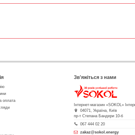
ія
Зв'яжіться з нами
нію
ини
а оплата
Інтернет-магазин «SOKOL»
Інтер
огляди
04071,
Україна,
Київ
пр-т Степана Бандери 10-б
067 444 02 20
zakaz@sokol.energy