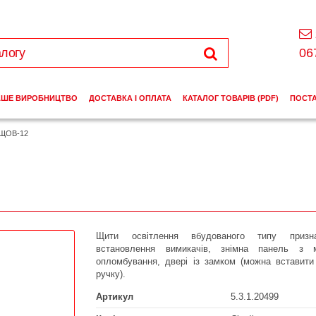
06
АШЕ ВИРОБНИЦТВО
ДОСТАВКА І ОПЛАТА
КАТАЛОГ ТОВАРІВ (PDF)
ПОСТ
ЩОВ-12
Щити освітлення вбудованого типу призн
встановлення вимикачів, знімна панель з 
опломбування, двері із замком (можна вставити
ручку).
Артикул
5.3.1.20499