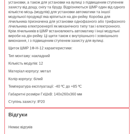
установки, а також для установки на вулиці з підвищеним ступенем
захисту від дощу, снігу та бруду. Відрізняються ШМР один від одного
кількістю місць (модулів) для установки автоматики та іншої
модульної продукції яка кріпиться на дін-рейку. Коробка для
лічильника призначена для установки однофазного або трифазного
лічильника електроенергії як механічного типу так і електронного.
Крім лічильників в ШМР встановлюють автоматику і інші модульні
вироби на дін-рейку. Ці щити також є внутрішнього і зовнішнього
виконання, і з підвищеним ступенем захисту для вулиці.
Щиток ШМР 1Ф-Н-12 характеристики:
Тип монтажу: накладний
Кількість модулів: 12
Матеріал корпусу: метал
Колір корпусу: білий
Температура експлуатації: -40 ºС до +85 ºС
Габаритні розміри ГхШхВ: 140х260х360 мм
Ступінь захисту: IP20
Відгуки
Немає відгуків