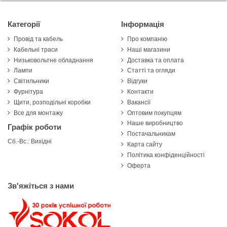
Категорії
Інформація
Провід та кабель
Про компанію
Кабельні траси
Наші магазини
Низьковольтне обладнання
Доставка та оплата
Лампи
Статті та огляди
Світильники
Відгуки
Фурнітура
Контакти
Щити, розподільні коробки
Вакансії
Все для монтажу
Оптовим покупцям
Наше виробництво
Графік роботи
Постачальникам
Сб.-Вс.: Вихідні
Карта сайту
Політика конфіденційності
Оферта
Зв'яжіться з нами