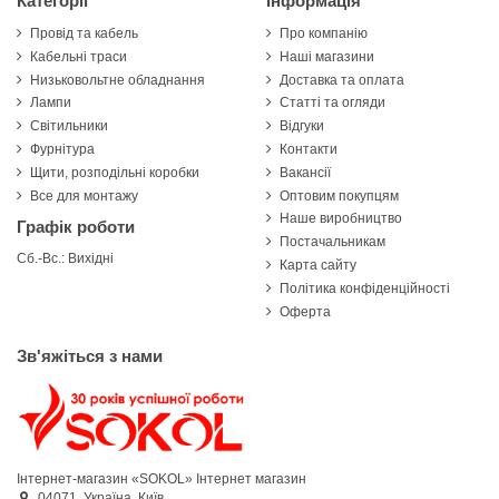
Категорії
Інформація
Провід та кабель
Про компанію
Кабельні траси
Наші магазини
Низьковольтне обладнання
Доставка та оплата
Лампи
Статті та огляди
Світильники
Відгуки
Фурнітура
Контакти
Щити, розподільні коробки
Вакансії
Все для монтажу
Оптовим покупцям
Наше виробництво
Графік роботи
Постачальникам
Сб.-Вс.: Вихідні
Карта сайту
Політика конфіденційності
Оферта
Зв'яжіться з нами
Інтернет-магазин «SOKOL»
Інтернет магазин
04071,
Україна,
Київ