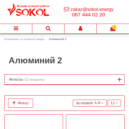
zakaz@sokol.energy
067 444 02 20
0
Електрика та електротовари
Алюминий 2
Алюминий 2
Фильтры
(12 продукты)
Фільтр
За назвою: А-Я
12