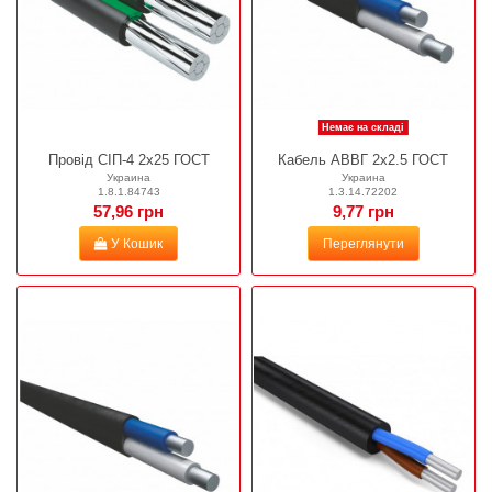
Немає на складі
Провід СІП-4 2х25 ГОСТ
Кабель АВВГ 2х2.5 ГОСТ
Украина
Украина
1.8.1.84743
1.3.14.72202
57,96 грн
9,77 грн
У Кошик
Переглянути