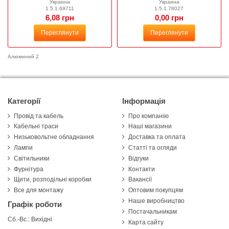
Украина
Украина
1.5.1.69711
1.5.1.78027
6,08 грн
0,00 грн
Переглянути
Переглянути
Алюминий 2
Категорії
Інформація
Провід та кабель
Про компанію
Кабельні траси
Наші магазини
Низьковольтне обладнання
Доставка та оплата
Лампи
Статті та огляди
Світильники
Відгуки
Фурнітура
Контакти
Щити, розподільні коробки
Вакансії
Все для монтажу
Оптовим покупцям
Наше виробництво
Графік роботи
Постачальникам
Сб.-Вс.: Вихідні
Карта сайту