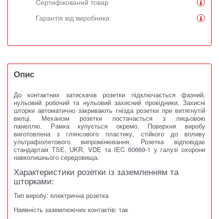
Сертифікований товар
Гарантія від виробника
Опис
До контактних затискачів розетки підключається фазний,
нульовий робочий та нульовий захисний провідники.
Захисні
шторки автоматично закривають гнізда розетки при витягнутій
вилці.
Механізм розетки постачається з лицьовою
панеллю.
Рамка купується окремо.
Поверхня виробу
виготовлена ​​з глянсового пластику, стійкого до впливу
ультрафіолетового випромінювання.
Розетка відповідає
стандартам TSE, UKR, VDE та IEC 60669-1 у галузі охорони
навколишнього середовища.
Характеристики розетки із заземленням та
шторками:
Тип виробу: електрична розетка
Наявність заземлюючих контактів: так