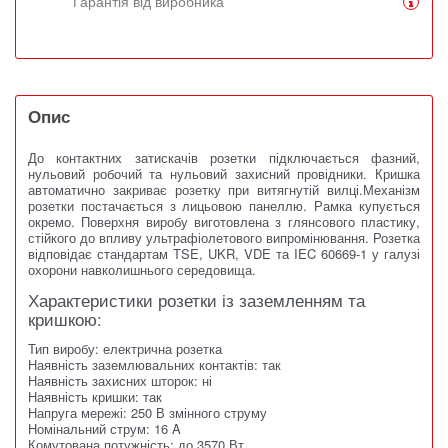
Гарантія від виробника
Опис
До контактних затискачів розетки підключається фазний,
нульовий робочий та нульовий захисний провідники. Кришка
автоматично закриває розетку при витягнутій вилці.
Механізм
розетки постачається з лицьовою панеллю.
Рамка купується
окремо.
Поверхня виробу виготовлена ​​з глянсового пластику,
стійкого до впливу ультрафіолетового випромінювання.
Розетка
відповідає стандартам TSE, UKR, VDE та IEC 60669-1 у галузі
охорони навколишнього середовища.
Характеристики розетки із заземленням та
кришкою:
Тип виробу: електрична розетка
Наявність заземлювальних контактів: так
Наявність захисних шторок: ні
Наявність кришки: так
Напруга мережі: 250 В змінного струму
Номінальний струм: 16 A
Комутована потужність: до 3570 Вт