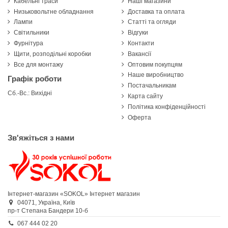
Кабельні траси
Наші магазини
Низьковольтне обладнання
Доставка та оплата
Лампи
Статті та огляди
Світильники
Відгуки
Фурнітура
Контакти
Щити, розподільні коробки
Вакансії
Все для монтажу
Оптовим покупцям
Наше виробництво
Графік роботи
Постачальникам
Сб.-Вс.: Вихідні
Карта сайту
Політика конфіденційності
Оферта
Зв'яжіться з нами
Інтернет-магазин «SOKOL»
Інтернет магазин
04071,
Україна,
Київ
пр-т Степана Бандери 10-б
067 444 02 20