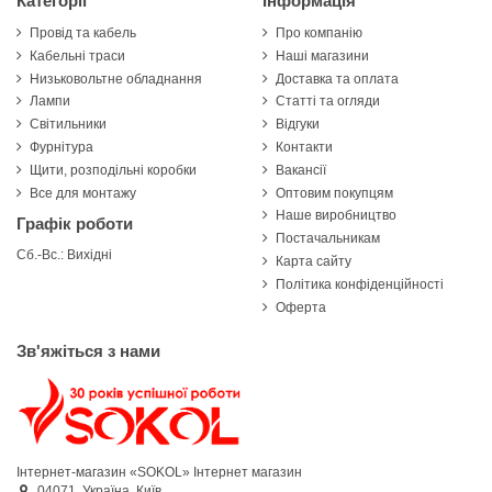
Категорії
Інформація
Провід та кабель
Про компанію
Кабельні траси
Наші магазини
Низьковольтне обладнання
Доставка та оплата
Лампи
Статті та огляди
Світильники
Відгуки
Фурнітура
Контакти
Щити, розподільні коробки
Вакансії
Все для монтажу
Оптовим покупцям
Наше виробництво
Графік роботи
Постачальникам
Сб.-Вс.: Вихідні
Карта сайту
Політика конфіденційності
Оферта
Зв'яжіться з нами
Інтернет-магазин «SOKOL»
Інтернет магазин
04071,
Україна,
Київ