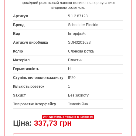
прохідний розетковий ланцюг повинен завершуватися
кінцевою розеткою.
Артикул
5.1.2.87123
Бренд
Schneider Electric
Вид
Інтерфейс
Артикул виробника
SDN3201623
Колір
Слонова кістка
Матеріал
Пластик
Герметичність
Ні
Ступінь пиловологозахисту
IP20
Кількість розеток
1
Захист
Без захисту
Тип розетки інтерфейсу
Телевізійна
Недостатньо товарів в наявності
Ціна:
337,73 грн