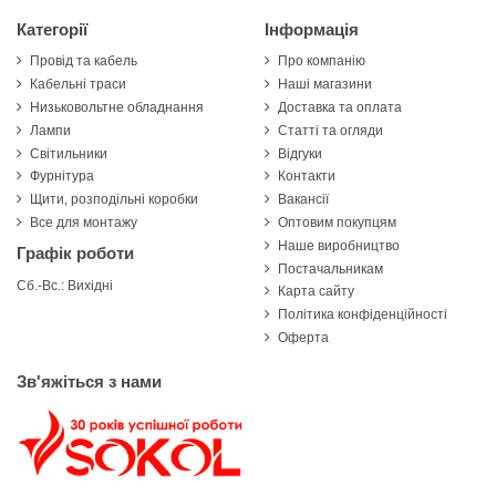
Категорії
Інформація
Провід та кабель
Про компанію
Кабельні траси
Наші магазини
Низьковольтне обладнання
Доставка та оплата
Лампи
Статті та огляди
Світильники
Відгуки
Фурнітура
Контакти
Щити, розподільні коробки
Вакансії
Все для монтажу
Оптовим покупцям
Наше виробництво
Графік роботи
Постачальникам
Сб.-Вс.: Вихідні
Карта сайту
Політика конфіденційності
Оферта
Зв'яжіться з нами