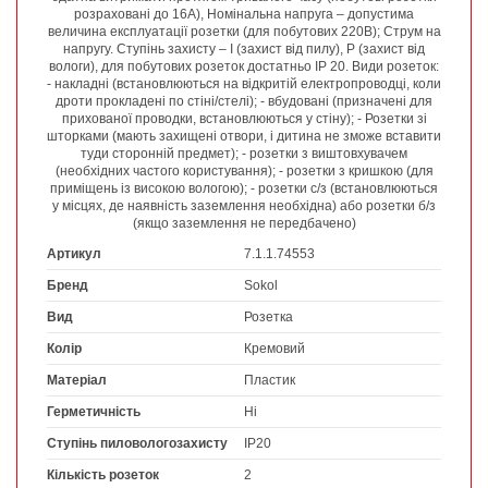
розраховані до 16А), Номінальна напруга – допустима
величина експлуатації розетки (для побутових 220В); Струм на
напругу. Ступінь захисту – I (захист від пилу), P (захист від
вологи), для побутових розеток достатньо IP 20. Види розеток:
- накладні (встановлюються на відкритій електропроводці, коли
дроти прокладені по стіні/стелі); - вбудовані (призначені для
прихованої проводки, встановлюються у стіну); - Розетки зі
шторками (мають захищені отвори, і дитина не зможе вставити
туди сторонній предмет); - розетки з виштовхувачем
(необхідних частого користування); - розетки з кришкою (для
приміщень із високою вологою); - розетки с/з (встановлюються
у місцях, де наявність заземлення необхідна) або розетки б/з
(якщо заземлення не передбачено)
Артикул
7.1.1.74553
Бренд
Sokol
Вид
Розетка
Колір
Кремовий
Матеріал
Пластик
Герметичність
Ні
Ступінь пиловологозахисту
IP20
Кількість розеток
2