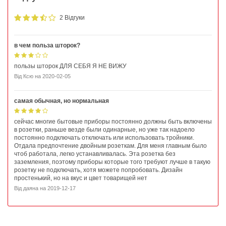
2 Відгуки
в чем польза шторок?
пользы шторок ДЛЯ СЕБЯ Я НЕ ВИЖУ
Від
Ксю
на
2020-02-05
самая обычная, но нормальная
сейчас многие бытовые приборы постоянно должны быть включены
в розетки, раньше везде были одинарные, но уже так надоело
постоянно подключать отключать или использовать тройники.
Отдала предпочтение двойным розеткам. Для меня главным было
чтоб работала, легко устанавливалась. Эта розетка без
заземления, поэтому приборы которые того требуют лучше в такую
розетку не подключать, хотя можете попробовать. Дизайн
простенький, но на вкус и цвет товарищей нет
Від
даяна
на
2019-12-17