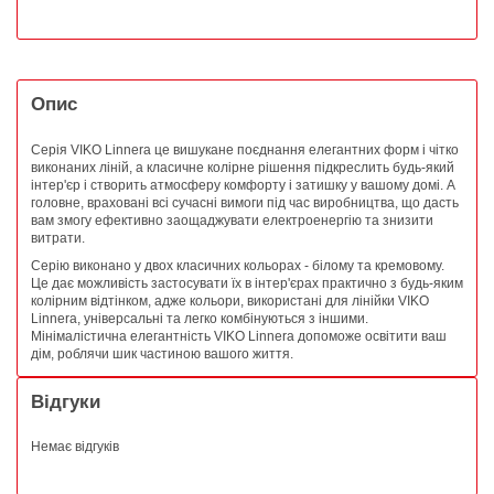
Опис
Серія VIKO Linnera це вишукане поєднання елегантних форм і чітко
виконаних ліній, а класичне колірне рішення підкреслить будь-який
інтер'єр і створить атмосферу комфорту і затишку у вашому домі. А
головне, враховані всі сучасні вимоги під час виробництва, що дасть
вам змогу ефективно заощаджувати електроенергію та знизити
витрати.
Серію виконано у двох класичних кольорах - білому та кремовому.
Це дає можливість застосувати їх в інтер'єрах практично з будь-яким
колірним відтінком, адже кольори, використані для лінійки VIKO
Linnera, універсальні та легко комбінуються з іншими.
Мінімалістична елегантність VIKO Linnera допоможе освітити ваш
дім, роблячи шик частиною вашого життя.
Відгуки
Немає відгуків