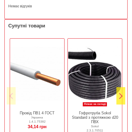
Немає відгуків
Супутні товари
Немає на складі
Провід ПВ1 4 ГОСТ
Гофротруба Sokol
Standard з протяжкою d20
Украина
ПВХ
1.4.1.75382
34,14 грн
Sokol
2.3.1.70511