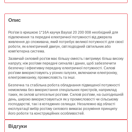
Опис
Роз'єм із кришкою 1*16А каучук Baysal 20 200 008 необхідний для
підключення та передачі електричної потужності від джерела
живлення до споживача, який потребує великої потужності для своєї
роботи, як електричний двигун, світлодіодний світильник або
комп'ютерна система.
Зазвичай силовий роз'єм має більшу ємність і витримує більш високу
напругу, ніж роз'єми передачі сигналів і даних, щоб забезпечити
безпечну і ефективну передачу електричної потужності. Силові
роз'єми використовують у різних галузях, включаючи електроніку,
електромеханіку, промисловість та інші.
Безпечна та стабільна робота обладнання підвищеної потужності
неможлива без використання спеціальних пристроїв, наприклад
таких, як силові штепсельні роз'єми. Силові роз'єми, на сьогоднішній
день, широко використовуються як у промисловості чи сільському
господарстві, так і в котеджних селищах. Незалежно від області
експлуатації вибір роз'єму силового вимагає розуміння принципу
його роботи та конструкційних особливостей.
Відгуки