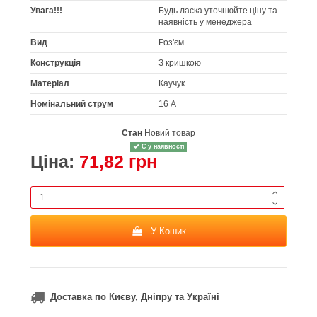
Увага!!!
Будь ласка уточнюйте ціну та
наявність у менеджера
Вид
Роз'єм
Конструкція
З кришкою
Матеріал
Каучук
Номінальний струм
16 А
Стан
Новий товар
Є у наявності
Ціна:
71,82 грн
У Кошик
Доставка по Києву, Дніпру та Україні