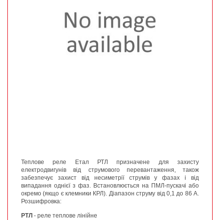
Теплове реле Етал РТЛ призначене для захисту
електродвигунів від струмового перевантаження, також
забезпечує захист від несиметрії струмів у фазах і від
випадання однієї з фаз. Встановлюється на ПМЛ-пускачі або
окремо (якщо є клемники КРЛ). Діапазон струму від 0,1 до 86 А.
Розшифровка:
РТЛ
- реле теплове лінійне