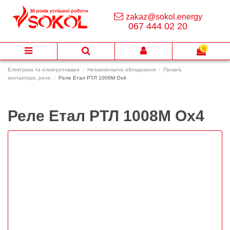
zakaz@sokol.energy
067 444 02 20
0
Електрика та електротовари
Низьковольтне обладнання
Пускачі,
контактори, реле
Реле Етал РТЛ 1008М Ох4
Реле Етал РТЛ 1008М Ох4