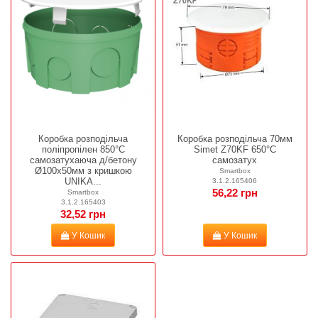
Коробка розподільча
Коробка розподільча 70мм
поліпропілен 850°С
Simet Z70KF 650°С
самозатухаюча д/бетону
самозатух
Ø100x50мм з кришкою
Smartbox
UNIKA...
3.1.2.165406
56,22 грн
Smartbox
3.1.2.165403
32,52 грн
У Кошик
У Кошик