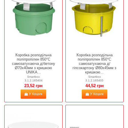
Коробка розподільча
Коробка розподільча
поліпропілен 850°С
поліпропілен 850°С
самозатухаюча д/бетону
самозатухаюча д/
Ø70x40мм з кришкою
гіпсокартону Ø80х45мм з
UNIKA...
кришкою...
Smartbox
Smartbox
3.1.2.165404
3.1.2.165405
23,52 грн
44,52 грн
У Кошик
У Кошик