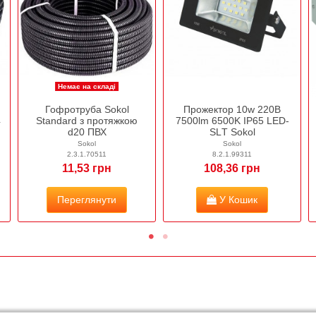
Немає на складі
Гофротруба Sokol
Прожектор 10w 220В
4
Standard з протяжкою
7500lm 6500K IP65 LED-
d20 ПВХ
SLТ Sokol
Sokol
Sokol
2.3.1.70511
8.2.1.99311
11,53 грн
108,36 грн
Переглянути
У Кошик