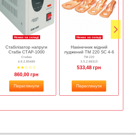
Немає на складі
Немає на складі
Стабілізатор напруги
Накінечник мідний
Нак
Стабік СТАР-1000
луджений ТМ 220 SC 4-6
а
Стабик
ТМ 220
4.6.2.85480
3.5.2.89315
533,48 грн
860,00 грн
Переглянути
Переглянути