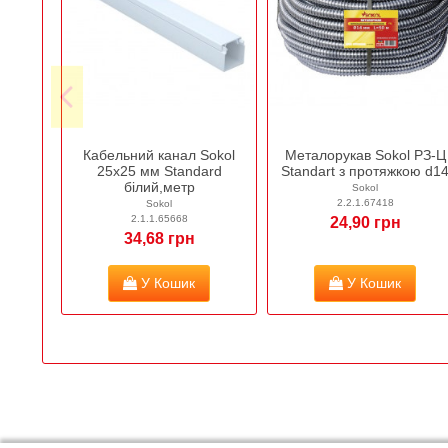
Кабельний канал Sokol
Металорукав Sokol РЗ-Ц
25х25 мм Standard
Standart з протяжкою d1
білий,метр
Sokol
2.2.1.67418
Sokol
2.1.1.65668
24,90 грн
34,68 грн
У Кошик
У Кошик