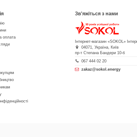
ія
Зв'яжіться з нами
нію
ини
а оплата
Інтернет-магазин «SOKOL»
Інтер
огляди
04071,
Україна,
Київ
пр-т Степана Бандери 10-б
067 444 02 20
zakaz@sokol.energy
окупцям
бництво
никам
у
онфіденційності