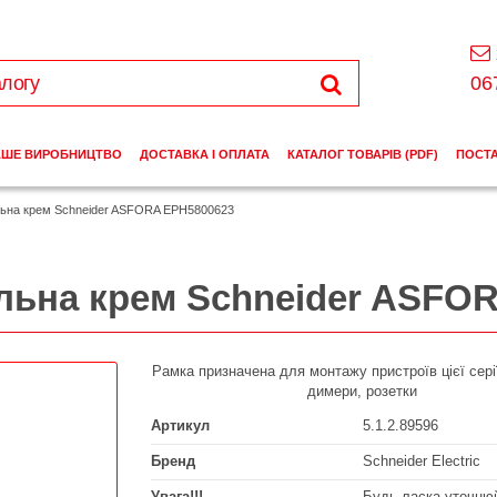
06
АШЕ ВИРОБНИЦТВО
ДОСТАВКА І ОПЛАТА
КАТАЛОГ ТОВАРІВ (PDF)
ПОСТ
льна крем Schneider ASFORA EPH5800623
альна крем Schneider ASFO
Рамка призначена для монтажу пристроїв цієї серії
димери, розетки
Артикул
5.1.2.89596
Бренд
Schneider Electric
Увага!!!
Будь ласка уточнюй