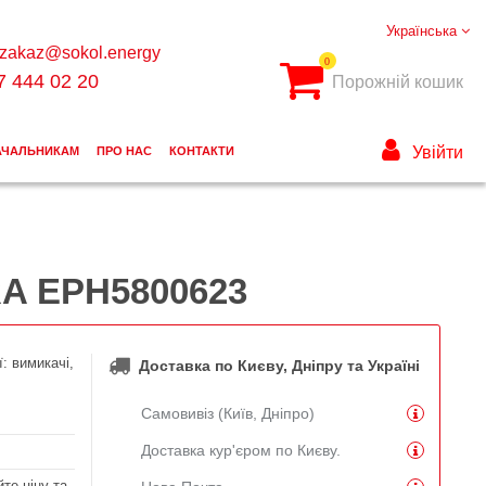
Українська
zakaz@sokol.energy
0
7 444 02 20
Порожній кошик
Увійти
АЧАЛЬНИКАМ
ПРО НАС
КОНТАКТИ
RA EPH5800623
: вимикачі,
Доставка по Києву, Дніпру та Україні
Самовивіз (Київ, Дніпро)
Доставка кур'єром по Києву.
те ціну та