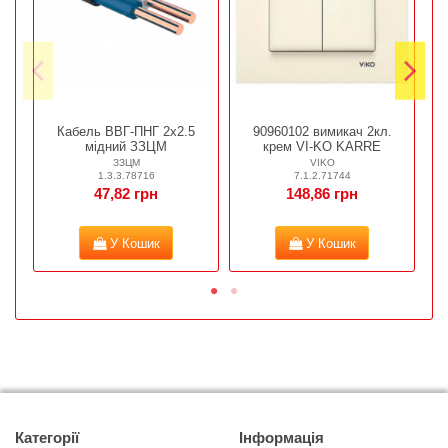
Кабель ВВГ-ПНГ 2х2.5
90960102 вимикач 2кл.
мідний ЗЗЦМ
крем VI-KO KARRE
ЗЗЦМ
VIKO
1.3.3.78716
7.1.2.71744
47,82 грн
148,86 грн
У Кошик
У Кошик
Категорії
Інформація