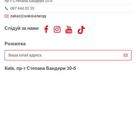
пр-т Степана Бандери 10-б
067 444 02 20
zakaz@sokol.energy
Слідуй за нами
Розсилка
Київ, пр-т Степана Бандери 10-б