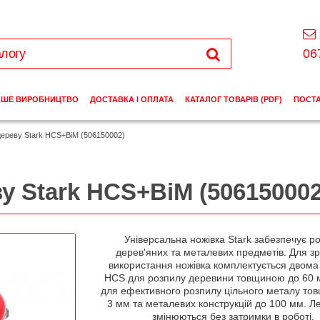
06
АШЕ ВИРОБНИЦТВО
ДОСТАВКА І ОПЛАТА
КАТАЛОГ ТОВАРІВ (PDF)
ПОСТ
дереву Stark HCS+BiM (506150002)
у Stark HCS+BiM (506150002
Універсальна ножівка Stark забезпечує р
дерев'яних та металевих предметів. Для з
використання ножівка комплектується двома
HCS для розпилу деревини товщиною до 60 
для ефективного розпилу цільного металу то
3 мм та металевих конструкцій до 100 мм. Ле
змінюються без затримки в роботі.