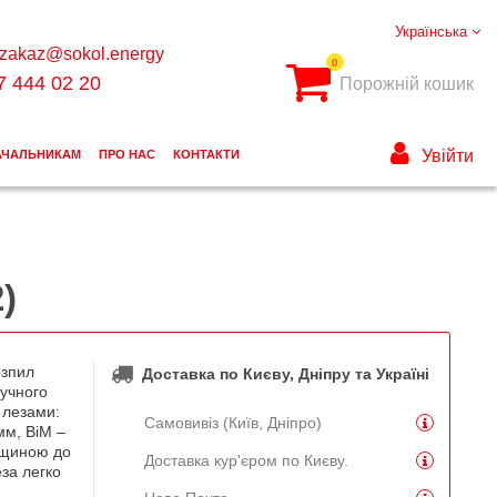
Українська
zakaz@sokol.energy
0
7 444 02 20
Порожній кошик
Увійти
АЧАЛЬНИКАМ
ПРО НАС
КОНТАКТИ
)
озпил
Доставка по Києву, Дніпру та Україні
ручного
 лезами:
Самовивіз (Київ, Дніпро)
мм, BiM –
вщиною до
Доставка кур'єром по Києву.
за легко