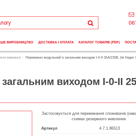
06
АШЕ ВИРОБНИЦТВО
ДОСТАВКА І ОПЛАТА
КАТАЛОГ ТОВАРІВ (PDF)
ПОСТ
ичні вимикачі
Перемикач модульний із загальним виходом I-0-II 25А/230В, 2м Hager
загальним виходом I-0-II 2
Застосовується для перемикання споживачів (нав
схемах резервного живлення.
Артикул
4.7.1.86513