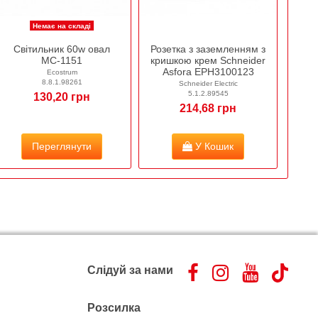
Немає на складі
Світильник 60w овал
Розетка з заземленням з
МС-1151
кришкою крем Schneider
Asfora EPH3100123
Ecostrum
8.8.1.98261
Schneider Electric
5.1.2.89545
130,20 грн
214,68 грн
Переглянути
У Кошик
Слідуй за нами
Розсилка