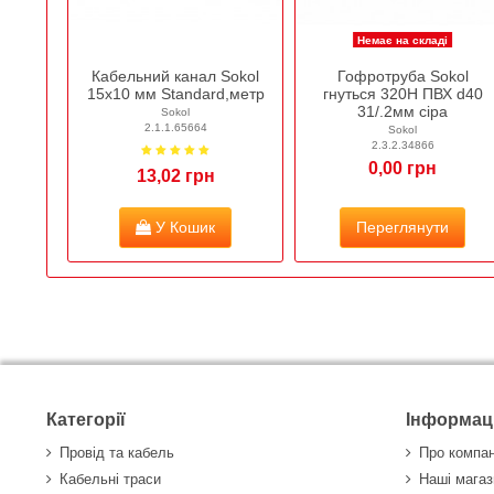
Немає на складі
Кабельний канал Sokol
Гофротруба Sokol
15х10 мм Standard,метр
гнуться 320Н ПВХ d40
31/.2мм сіра
Sokol
2.1.1.65664
Sokol
2.3.2.34866
0,00 грн
13,02 грн
У Кошик
Переглянути
Категорії
Інформац
Провід та кабель
Про компа
Кабельні траси
Наші магаз