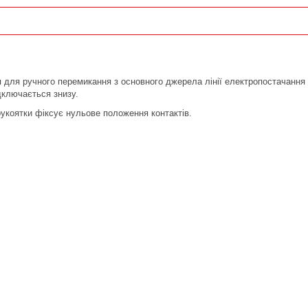
я для ручного перемикання з основного джерела лінії електропостачання
дключається знизу.
рукоятки фіксує нульове положення контактів.