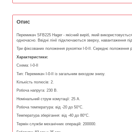
Опис
Перемикач SFB225 Hager - якісний виріб, який використовуєтьс
одночасно. Ввідні лінії підключаються зверху, навантаження пі
Три фіксованих положення рукоятки I-0-II. Середнє положення 
Характеристики:
Схема: I-0-II
Тип: Перемикач I-0-II із загальним виходом знизу.
Кількість полюсів: 2.
Робоча напруга: 230 В.
Номінальний струм комутації: 25 А.
Робоча температура: від -20 до 50°С.
Температура зберігання: від -40 до 80°С.
Термін служби механічних операцій: 200000.