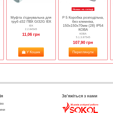
Немає на складі
Муфта з'єднувальна для
Р 5 Коробка розподільча,
труб d32 ПВХ GI32G ІЕК
без клемніка,
150х150х70мм (28) ІР54
IEK
КОВА
2.2.84545
11,06 грн
КОВА
5.1.3.87545
107,90 грн
У Кошик
Переглянути
ія
Зв'яжіться з нами
нію
ини