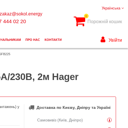
Українська
zakaz@sokol.energy
0
7 444 02 20
Порожній кошик
Увійти
АЧАЛЬНИКАМ
ПРО НАС
КОНТАКТИ
 SFB225
5А/230В, 2м Hager
антажень) у
Доставка по Києву, Дніпру та Україні
Самовивіз (Київ, Дніпро)