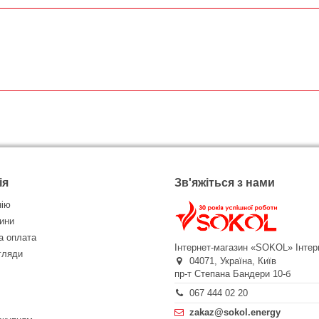
ія
Зв'яжіться з нами
нію
ини
а оплата
Інтернет-магазин «SOKOL»
Інтер
огляди
04071,
Україна,
Київ
пр-т Степана Бандери 10-б
067 444 02 20
zakaz@sokol.energy