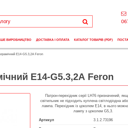
06
АШЕ ВИРОБНИЦТВО
ДОСТАВКА І ОПЛАТА
КАТАЛОГ ТОВАРІВ (PDF)
ПОСТ
керамічний Е14-G5.3,2А Feron
ічний Е14-G5.3,2А Feron
Патрон-перехідник серії LH76 призначений, як
світильник не підходить куплена світлодіодна аб
лампа. Перехідник із цоколем Е14, в нього можн
лампу з цоколем G5,3.
Артикул
3.1.2.73196