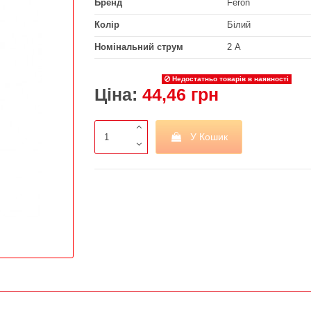
Бренд
Feron
Колір
Білий
Номінальний струм
2 А
Недостатньо товарів в наявності
Ціна:
44,46 грн
У Кошик