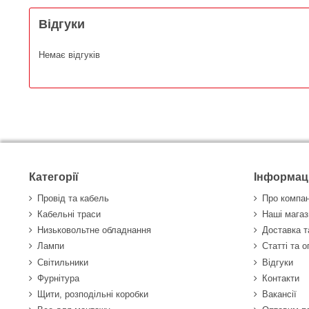
Відгуки
Немає відгуків
Категорії
Інформац
Провід та кабель
Про компа
Кабельні траси
Наші магаз
Низьковольтне обладнання
Доставка т
Лампи
Статті та 
Світильники
Відгуки
Фурнітура
Контакти
Щити, розподільні коробки
Вакансії