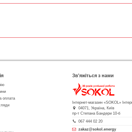
ія
Зв'яжіться з нами
нію
ини
а оплата
Інтернет-магазин «SOKOL»
Інтер
огляди
04071,
Україна,
Київ
пр-т Степана Бандери 10-б
067 444 02 20
zakaz@sokol.energy