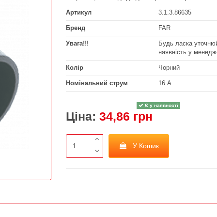
Артикул
3.1.3.86635
Бренд
FAR
Увага!!!
Будь ласка уточнюй
наявність у менедж
Колір
Чорний
Номінальний струм
16 А
Є у наявності
Ціна:
34,86 грн
У Кошик