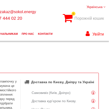
Українська
zakaz@sokol.energy
0
7 444 02 20
Порожній кошик
Увійти
АЧАЛЬНИКАМ
ПРО НАС
КОНТАКТИ
 лампочку у
Доставка по Києву, Дніпру та Україні
имувача це
мостійкого
Самовивіз (Київ, Дніпро)
ріплення:
адку перед
Доставка кур'єром по Києву.
ідібрати
тильника.