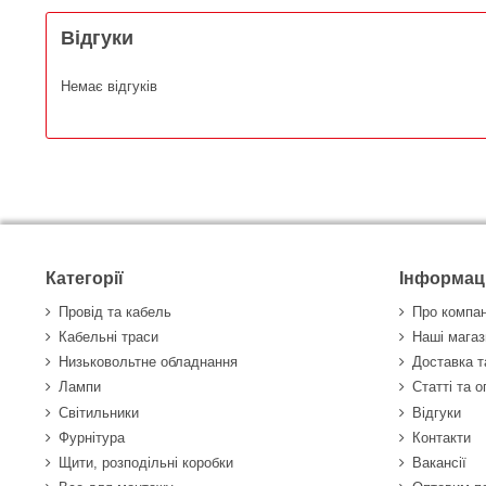
Відгуки
Немає відгуків
Категорії
Інформац
Провід та кабель
Про компа
Кабельні траси
Наші магаз
Низьковольтне обладнання
Доставка т
Лампи
Статті та 
Світильники
Відгуки
Фурнітура
Контакти
Щити, розподільні коробки
Вакансії