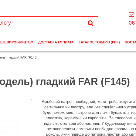
06
АШЕ ВИРОБНИЦТВО
ДОСТАВКА І ОПЛАТА
КАТАЛОГ ТОВАРІВ (PDF)
ПОСТ
дель) гладкий FAR (F145)
модель) гладкий FAR (F145)
Різьбовий патрон необхідний, коли треба вкрутити
світильник чи люстру, але без спеціального утр
буде неможливо. Патрони для ламп бувають з тер
пластику, керамічні чи карболітні. За способом к
підвісні, стельові або настінні. У будь-якому вип
встановленням лампочки необхідно правильно п
цоколь, який підійде до патрона люстри або сві