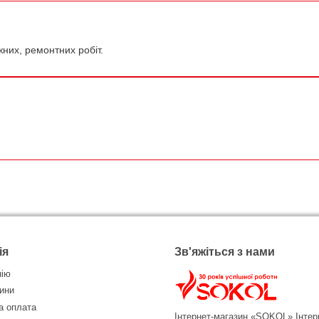
жних, ремонтних робіт.
ія
Зв'яжіться з нами
нію
ини
а оплата
Інтернет-магазин «SOKOL»
Інтер