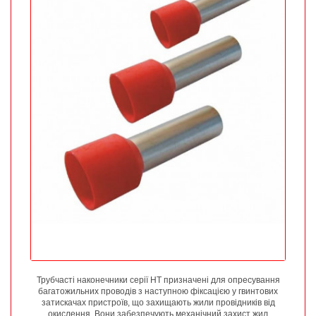
Трубчасті наконечники серії НТ призначені для опресування
багатожильних проводів з наступною фіксацією у гвинтових
затискачах пристроїв, що захищають жили провідників від
окислення. Вони забезпечують механічний захист жил