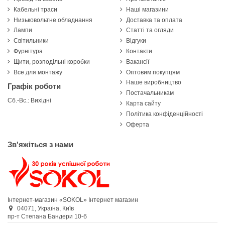
Кабельні траси
Наші магазини
Низьковольтне обладнання
Доставка та оплата
Лампи
Статті та огляди
Світильники
Відгуки
Фурнітура
Контакти
Щити, розподільні коробки
Вакансії
Все для монтажу
Оптовим покупцям
Наше виробництво
Графік роботи
Постачальникам
Сб.-Вс.: Вихідні
Карта сайту
Політика конфіденційності
Оферта
Зв'яжіться з нами
Інтернет-магазин «SOKOL»
Інтернет магазин
04071,
Україна,
Київ
пр-т Степана Бандери 10-б