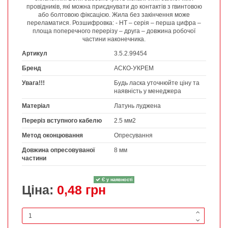
провідників, які можна приєднувати до контактів з гвинтовою
або болтовою фіксацією. Жила без закінчення може
переламатися. Розшифровка: - НТ – серія – перша цифра –
площа поперечного перерізу – друга – довжина робочої
частини наконечника.
Артикул
3.5.2.99454
Бренд
АСКО-УКРЕМ
Увага!!!
Будь ласка уточнюйте ціну та
наявність у менеджера
Матеріал
Латунь луджена
Переріз вступного кабелю
2.5 мм2
Метод оконцювання
Опресування
Довжина опресовуваної
8 мм
частини
Є у наявності
Ціна:
0,48 грн