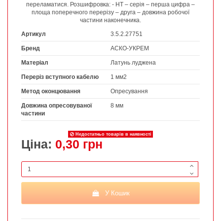
переламатися. Розшифровка: - НТ – серія – перша цифра –
площа поперечного перерізу – друга – довжина робочої
частини наконечника.
Артикул
3.5.2.27751
Бренд
АСКО-УКРЕМ
Матеріал
Латунь луджена
Переріз вступного кабелю
1 мм2
Метод оконцювання
Опресування
Довжина опресовуваної
8 мм
частини
Недостатньо товарів в наявності
Ціна:
0,30 грн
У Кошик